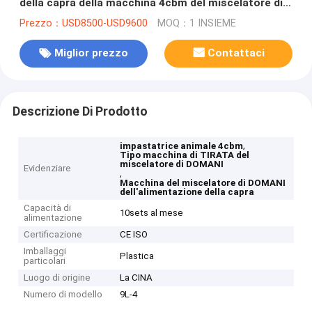
della capra della macchina 4cbm del miscelatore di
DOMANI
Prezzo：USD8500-USD9600
MOQ：1 INSIEME
Miglior prezzo
Contattaci
Descrizione Di Prodotto
,
impastatrice animale 4cbm
Tipo macchina di TIRATA del
miscelatore di DOMANI
Evidenziare
,
Macchina del miscelatore di DOMANI
dell'alimentazione della capra
Capacità di
10sets al mese
alimentazione
Certificazione
CE ISO
Imballaggi
Plastica
particolari
Luogo di origine
La CINA
Numero di modello
9L-4