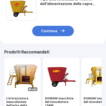
dell'alimentazione della capra
della macchina 4cbm del
miscelatore di DOMANI
Continua
Prodotti Raccomandati
L'attrezzatura
DOMANI macchina
DOMANI macc
mescolantesi
del miscelatore
del miscelator
dell'erba della
15KW