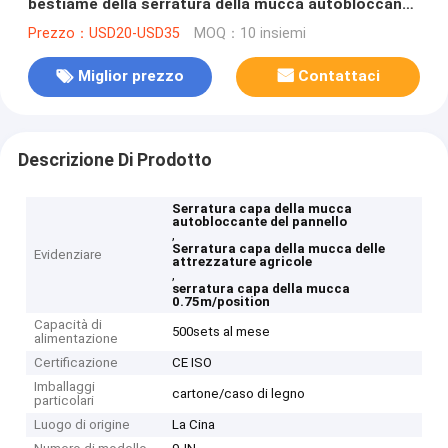
bestiame della serratura della mucca autobloccante
del pannello
Prezzo：USD20-USD35
MOQ：10 insiemi
Miglior prezzo
Contattaci
Descrizione Di Prodotto
Serratura capa della mucca
autobloccante del pannello
,
Serratura capa della mucca delle
Evidenziare
attrezzature agricole
,
serratura capa della mucca
0.75m/position
Capacità di
500sets al mese
alimentazione
Certificazione
CE ISO
Imballaggi
cartone/caso di legno
particolari
Luogo di origine
La Cina