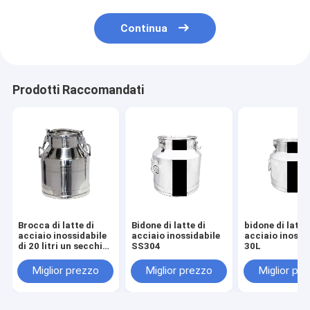
Continua
Prodotti Raccomandati
Brocca di latte di
Bidone di latte di
bidone di latte
acciaio inossidabile
acciaio inossidabile
acciaio inossi
di 20 litri un secchio
SS304
30L
Pail Handle Lid da 5
galloni
Miglior prezzo
Miglior prezzo
Miglior pr