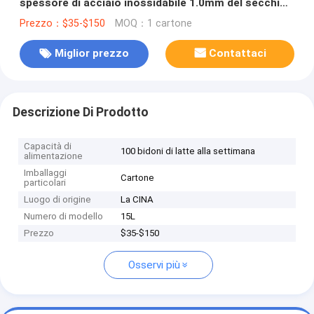
spessore di acciaio inossidabile 1.0mm del secchio
304
Prezzo：$35-$150
MOQ：1 cartone
Miglior prezzo
Contattaci
Descrizione Di Prodotto
Capacità di
100 bidoni di latte alla settimana
alimentazione
Imballaggi
Cartone
particolari
Luogo di origine
La CINA
Numero di modello
15L
Prezzo
$35-$150
Osservi più