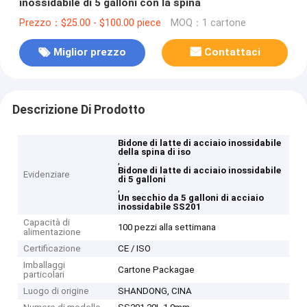
inossidabile di 5 galloni con la spina
Prezzo：$25.00 - $100.00 piece
MOQ：1 cartone
Miglior prezzo
Contattaci
Descrizione Di Prodotto
Bidone di latte di acciaio inossidabile
della spina di iso
,
Bidone di latte di acciaio inossidabile
Evidenziare
di 5 galloni
,
Un secchio da 5 galloni di acciaio
inossidabile SS201
Capacità di
100 pezzi alla settimana
alimentazione
Certificazione
CE / ISO
Imballaggi
Cartone Packagae
particolari
Luogo di origine
SHANDONG, CINA