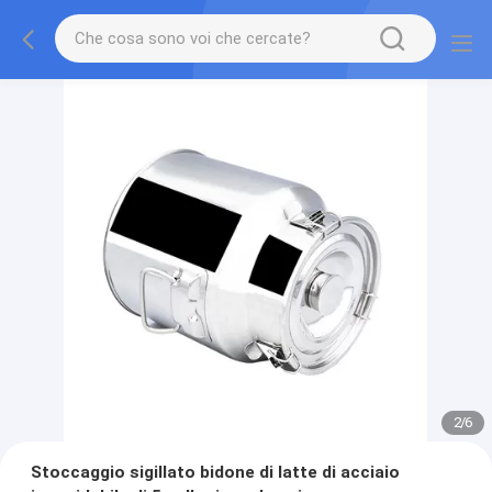
2
/
6
Stoccaggio sigillato bidone di latte di acciaio